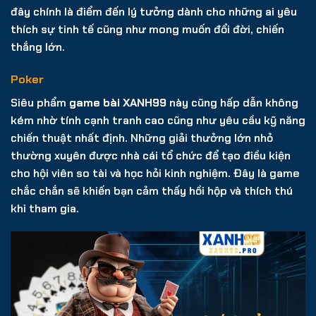
đây chính là điểm đến lý tưởng dành cho những ai yêu
thích sự tinh tế cũng như mong muốn đổi đời, chiến
thắng lớn.
Poker
Siêu phẩm
game bài XANH99
này cũng hấp dẫn không
kém nhờ tính cạnh tranh cao cũng như yêu cầu kỹ năng
chiến thuật nhất định. Những giải thưởng lớn nhỏ
thường xuyên được nhà cái tổ chức để tạo điều kiện
cho hội viên so tài và học hỏi kinh nghiệm. Đây là game
chắc chắn sẽ khiến bạn cảm thấy hồi hộp và thích thú
khi tham gia.