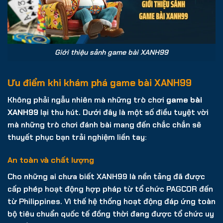
Giới thiệu sảnh game bài XANH99
Ưu điểm khi khám phá game bài XANH99
Không phải ngẫu nhiên mà những trò chơi
game bài
XANH99
lại thu hút. Dưới đây là một số điều tuyệt vời
mà những trò chơi đánh bài mang đến chắc chắn sẽ
thuyết phục bạn trải nghiệm liền tay:
An toàn và chất lượng
Cho những ai chưa biết XANH99 là nền tảng đã được
cấp phép hoạt động hợp pháp từ tổ chức PAGCOR đến
từ Philippines. Vì thế hệ thống hoạt động đáp ứng toàn
bộ tiêu chuẩn quốc tế đồng thời đang được tổ chức uy