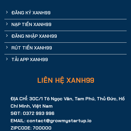
ĐĂNG KÝ XANH99
NẠP TIỀN XANH99
ĐĂNG NHẬP XANH99
RÚT TIỀN XANH99
TẢI APP XANH99
LIÊN HỆ XANH99
ĐỊA CHỈ:
30C/1 Tô Ngọc Vân, Tam Phú, Thủ Đức, Hồ
Chí Minh, Việt Nam
SĐT:
0372 993 996
EMAIL:
contact@growmystartup.io
ZIPCODE: 700000