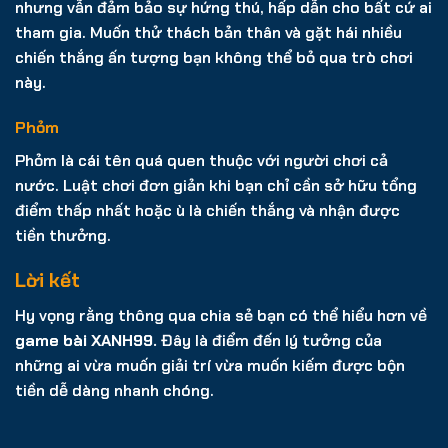
nhưng vẫn đảm bảo sự hứng thú, hấp dẫn cho bất cứ ai
tham gia. Muốn thử thách bản thân và gặt hái nhiều
chiến thắng ấn tượng bạn không thể bỏ qua trò chơi
này.
Phỏm
Phỏm là cái tên quá quen thuộc với người chơi cả
nước. Luật chơi đơn giản khi bạn chỉ cần sở hữu tổng
điểm thấp nhất hoặc ù là chiến thắng và nhận được
tiền thưởng.
Lời kết
Hy vọng rằng thông qua chia sẻ bạn có thể hiểu hơn về
game bài XANH99.
Đây là điểm đến lý tưởng của
những ai vừa muốn giải trí vừa muốn kiếm được bộn
tiền dễ dàng nhanh chóng.