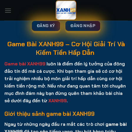
Bỏ
qua
nội
dung
ĐĂNG KÝ
ĐĂNG NHẬP
Game Bài XANH99 – Cơ Hội Giải Trí Và
Kiếm Tiền Hấp Dẫn
Game bài XANH99
luôn là điểm đến lý tưởng của đông
đảo tín đồ mê cá cược. Khi bạn tham gia sẽ có cơ hội
trải nghiệm nhiều bộ môn giải trí hấp dẫn cùng cơ hội
kiếm tiền rộng mở. Nếu như đang quan tâm tới chuyên
mục đình đám này bạn đừng quên tham khảo bài chia
sẻ dưới đây đến từ
XANH99
.
Giới thiệu sảnh game bài XANH99
Ngay từ những ngày đầu ra mắt các trò chơi
game bài
XANH99
đã tạo nên tiếng vang, thu hút hàng triệu