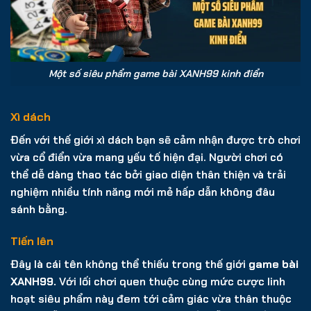
Một số siêu phẩm game bài XANH99 kinh điển
Xì dách
Đến với thế giới xì dách bạn sẽ cảm nhận được trò chơi
vừa cổ điển vừa mang yếu tố hiện đại. Người chơi có
thể dễ dàng thao tác bởi giao diện thân thiện và trải
nghiệm nhiều tính năng mới mẻ hấp dẫn không đâu
sánh bằng.
Tiến lên
Đây là cái tên không thể thiếu trong thế giới
game bài
XANH99.
Với lối chơi quen thuộc cùng mức cược linh
hoạt siêu phẩm này đem tới cảm giác vừa thân thuộc