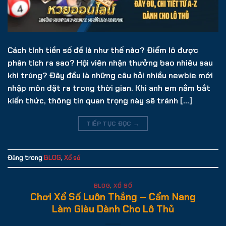
Cách tính tiền số đề là như thế nào? Điểm lô được
phân tích ra sao? Hội viên nhận thưởng bao nhiêu sau
khi trúng? Đây đều là những câu hỏi nhiều newbie mới
nhập môn đặt ra trong thời gian. Khi anh em nắm bắt
kiến thức, thông tin quan trọng này sẽ tránh […]
TIẾP TỤC ĐỌC
→
Đăng trong
BLOG
,
Xổ số
BLOG
,
XỔ SỐ
Chơi Xổ Số Luôn Thắng – Cẩm Nang
Làm Giàu Dành Cho Lô Thủ