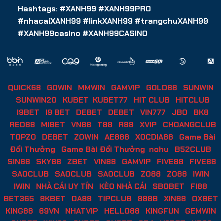
Hashtags: #XANH99 #XANH99PRO
#nhacaiXANH99 #linkXANH99 #trangchuXANH99
#XANH99casino #XANH99CASINO
QUICK68
GOWIN
MMWIN
GAMVIP
GOLD88
SUNWIN
SUNWIN20
KUBET
KUBET77
HIT CLUB
HITCLUB
I9BET
I9 BET
DEBET
DEBET
VIN777
JBO
BK8
RED88
MIBET
VN88
T88
R88
XVIP
CHOANGCLUB
TOPZO
DEBET
ZOWIN
AE888
XOCDIA88
Game Bài
Đổi Thưởng
Game Bài Đổi Thưởng
nohu
B52CLUB
SIN88
SKY88
ZBET
VIN88
GAMVIP
FIVE88
FIVE88
SAOCLUB
SAOCLUB
SAOCLUB
ZO88
ZO88
IWIN
IWIN
NHÀ CÁI UY TÍN
KÈO NHÀ CÁI
SBOBET
FI88
BET365
8KBET
DA88
TIPCLUB
888B
XIN88
OXBET
KING88
69VN
NHATVIP
HELLO88
KINGFUN
GEMWIN