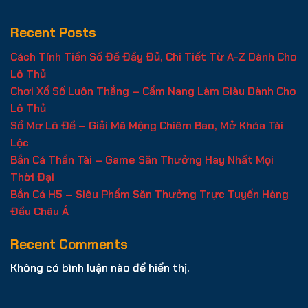
Recent Posts
Cách Tính Tiền Số Đề Đầy Đủ, Chi Tiết Từ A-Z Dành Cho
Lô Thủ
Chơi Xổ Số Luôn Thắng – Cẩm Nang Làm Giàu Dành Cho
Lô Thủ
Sổ Mơ Lô Đề – Giải Mã Mộng Chiêm Bao, Mở Khóa Tài
Lộc
Bắn Cá Thần Tài – Game Săn Thưởng Hay Nhất Mọi
Thời Đại
Bắn Cá H5 – Siêu Phẩm Săn Thưởng Trực Tuyến Hàng
Đầu Châu Á
Recent Comments
Không có bình luận nào để hiển thị.