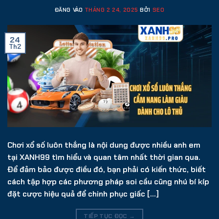
ĐĂNG VÀO
THÁNG 2 24, 2025
BỞI
SEO
24
Th2
Chơi xổ số luôn thắng là nội dung được nhiều anh em
tại XANH99 tìm hiểu và quan tâm nhất thời gian qua.
Để đảm bảo được điều đó, bạn phải có kiến thức, biết
cách tập hợp các phương pháp soi cầu cũng nhú bí kíp
đặt cược hiệu quả để chinh phục giấc […]
TIẾP TỤC ĐỌC
→